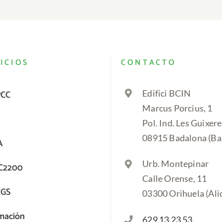
ICIOS
CONTACTO
PCC
Edifici BCIN
Marcus Porcius, 1
Pol. Ind. Les Guixere
08915 Badalona (Ba
A
Urb. Montepinar
C2200
Calle Orense, 11
CGS
03300 Orihuela (Ali
mación
629 13 23 53