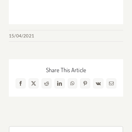
15/04/2021
Share This Article
Facebook
X
Reddit
LinkedIn
WhatsApp
Pinterest
Vk
Correo
electrónico
Buscar: