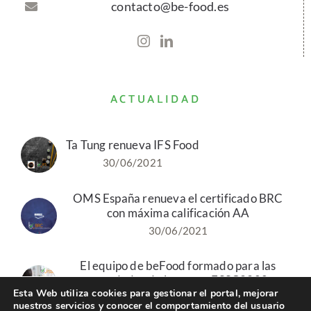
contacto@be-food.es
ACTUALIDAD
Ta Tung renueva IFS Food
30/06/2021
OMS España renueva el certificado BRC
con máxima calificación AA
30/06/2021
El equipo de beFood formado para las
novedades de la norma FSSC2200
Esta Web utiliza cookies para gestionar el portal, mejorar
19/05/2021
nuestros servicios y conocer el comportamiento del usuario