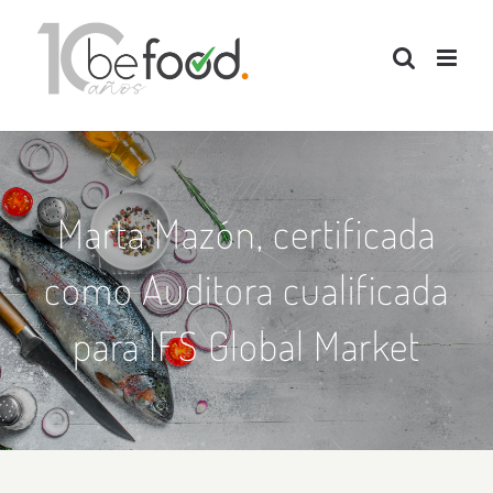
Saltar
al
contenido
Marta Mazón, certificada
como Auditora cualificada
para IFS Global Market