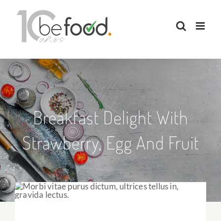
Saltar
al
contenido
Breakfast Delight With
Strawberry, Egg And Fruit