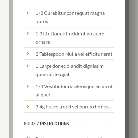
1/2 Curabitur consequat magna
purus
1.3 Ltr Donec tincidunt posuere
ornare
2 Tablespoon Nulla vel efficitur erat
1 Large donec blandit dignissim
quam ac feugiat
1/4 Vestibulum scelerisque eu mi ut
aliquet
3.4g Fusce a orci vel purus rhoncus
GUIDE / INSTRUCTIONS