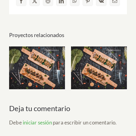
Facebook
X
Reddit
LinkedIn
WhatsApp
Pinterest
Vk
Correo
electrónico
Proyectos relacionados
Fruit Platter with
Lunch Favourite
Banana, Mango,
with Salad, Naan
Berries and
And Beans
Orange
Deja tu comentario
Debe
iniciar sesión
para escribir un comentario.