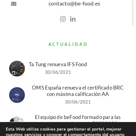
contacto@be-food.es
ACTUALIDAD
Ta Tung renueva IFS Food
30/06/2021
OMS España renueva el certificado BRC
con máxima calificación AA
30/06/2021
El equipo de beFood formado para las
novedades de la norma FSSC2200
Esta Web utiliza cookies para gestionar el portal, mejorar
19/05/2021
nuestros servicios y conocer el comportamiento del usuario